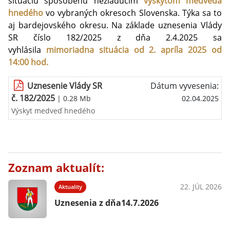
situáciu spôsobenú nežiaducim
výskytom medveďa
hnedého
vo vybraných okresoch Slovenska. Týka sa to
aj bardejovského okresu. Na základe uznesenia Vlády
SR číslo 182/2025 z dňa 2.4.2025 sa
vyhlásila
mimoriadna situácia od 2. apríla 2025 od
14:00 hod.
Uznesenie Vlády SR
Dátum vyvesenia:
č. 182/2025
| 0.28 Mb
02.04.2025
Výskyt medveď hnedého
Zoznam aktualít:
22. JÚL 2026
Aktuality
Uznesenia z dňa14.7.2026