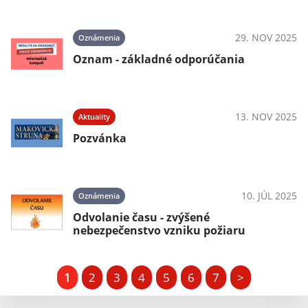
29. NOV 2025
Oznámenia
Oznam - základné odporúčania
13. NOV 2025
Aktuality
Pozvánka
10. JÚL 2025
Oznámenia
Odvolanie času - zvýšené
nebezpečenstvo vzniku požiaru
1
2
3
4
5
6
7
>