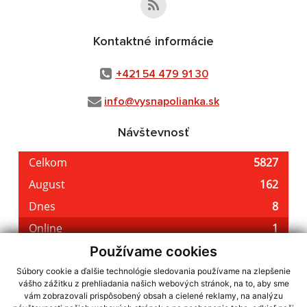
Kontaktné informácie
+421 54 479 91 30
info@vysnapolianka.sk
Návštevnosť
Používame cookies
Súbory cookie a ďalšie technológie sledovania používame na zlepšenie
vášho zážitku z prehliadania našich webových stránok, na to, aby sme
využite možnosť získavania aktuálnych informácií s využitím RSS
,
vám zobrazovali prispôsobený obsah a cielené reklamy, na analýzu