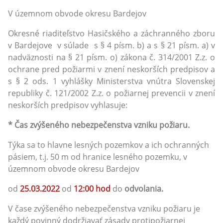
V územnom obvode okresu Bardejov
Okresné riaditeľstvo Hasičského a záchranného zboru
v Bardejove v súlade s § 4 písm. b) a s § 21 písm. a) v
nadväznosti na § 21 písm. o) zákona č. 314/2001 Z.z. o
ochrane pred požiarmi v znení neskorších predpisov a
s § 2 ods. 1 vyhlášky Ministerstva vnútra Slovenskej
republiky č. 121/2002 Z.z. o požiarnej prevencii v znení
neskorších predpisov vyhlasuje:
* Čas zvýšeného nebezpečenstva vzniku požiaru.
Týka sa to hlavne lesných pozemkov a ich ochranných
pásiem, t.j. 50 m od hranice lesného pozemku, v
územnom obvode okresu Bardejov
od
25.03.2022
od
12:00 hod
do
odvolania.
V čase zvýšeného nebezpečenstva vzniku požiaru je
každý povinný dodržiavať zásady protipožiarnej