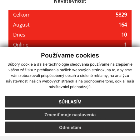
Návštevnosť
Používame cookies
Súbory cookie a ďalšie technológie sledovania používame na zlepšenie
vášho zážitku z prehliadania našich webových stránok, na to, aby sme
využite možnosť získavania aktuálnych informácií s využitím RSS
,
vám zobrazovali prispôsobený obsah a cielené reklamy, na analýzu
CMS systém (redakčný) systém ECHELON 2,
Mapa stránok
,
web portál
,
návštevnosti našich webových stránok a na pochopenie toho, odkiaľ naši
návštevníci prichádzajú.
webhosting
,
webex.digital, s.r.o.
,
domény
,
registrácia domény
,
spoločnosť webex.digital, s.r.o.
,
technický prevádzkovateľ
SÚHLASÍM
Posledná aktualizácia:
02.08.2026
Zmeniť moje nastavenia
Vytlačiť stránku
|
Vyhlásenie o prístupnosti
Autorské práva
|
Cookies
Odmietam