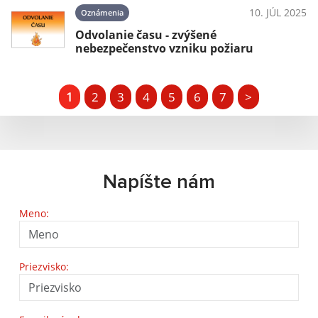
10. JÚL 2025
Oznámenia
Odvolanie času - zvýšené
nebezpečenstvo vzniku požiaru
1
2
3
4
5
6
7
>
Napíšte nám
Meno:
Priezvisko: