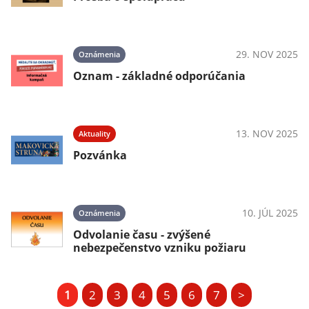
29. NOV 2025
Oznámenia
Oznam - základné odporúčania
13. NOV 2025
Aktuality
Pozvánka
10. JÚL 2025
Oznámenia
Odvolanie času - zvýšené
nebezpečenstvo vzniku požiaru
1
2
3
4
5
6
7
>