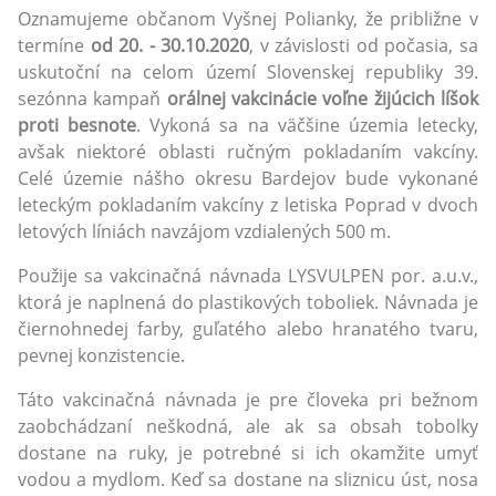
Oznamujeme občanom Vyšnej Polianky, že približne v
termíne
od 20. - 30.10.2020
, v závislosti od počasia, sa
uskutoční na celom území Slovenskej republiky 39.
sezónna kampaň
orálnej vakcinácie voľne žijúcich líšok
proti besnote
. Vykoná sa na väčšine územia letecky,
avšak niektoré oblasti ručným pokladaním vakcíny.
Celé územie nášho okresu Bardejov bude vykonané
leteckým pokladaním vakcíny z letiska Poprad v dvoch
letových líniách navzájom vzdialených 500 m.
Použije sa vakcinačná návnada LYSVULPEN por. a.u.v.,
ktorá je naplnená do plastikových toboliek. Návnada je
čiernohnedej farby, guľatého alebo hranatého tvaru,
pevnej konzistencie.
Táto vakcinačná návnada je pre človeka pri bežnom
zaobchádzaní neškodná, ale ak sa obsah tobolky
dostane na ruky, je potrebné si ich okamžite umyť
vodou a mydlom. Keď sa dostane na sliznicu úst, nosa