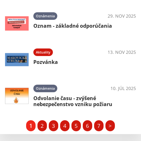
29. NOV 2025
Oznámenia
Oznam - základné odporúčania
13. NOV 2025
Aktuality
Pozvánka
10. JÚL 2025
Oznámenia
Odvolanie času - zvýšené
nebezpečenstvo vzniku požiaru
1
2
3
4
5
6
7
>