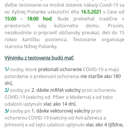
ďalšie testovanie na možné zistenie nákazy Covid-19 sa
vo Vyšnej Polianke uskutoční dňa
16.5.2021
v čase od
15:00 - 18:00 hod
. Bude prebiehať tradične v
priestoroch sály kultúrneho domu. Prosím,
nezabudnite si pripraviť občiansky preukaz, deti do 15
rokov kartičku poistenca. Testovanie organizuje
starosta Nižnej Polianky.
Výnimku z testovania budú mať:
1/
osoby, ktoré
prekonali ochorenie
COVID-19 a majú
potvrdenie o prekonaní ochorenia
nie staršie ako 180
dní,
2/
osoby po
2. dávke mRNA vakcíny
proti ochoreniu
COVID-19 (vakcíny od Pfizer a Moderna) a od tejto
udalosti uplynulo
viac ako 14 dní,
3/
osoby po
1. dávke vektorovej vakcíny
proti
ochoreniu COVID-19 (vakcíny od AstraZeneca a
Johnson) a od tejto udalosti uplynulo
viac ako 4 týždne,