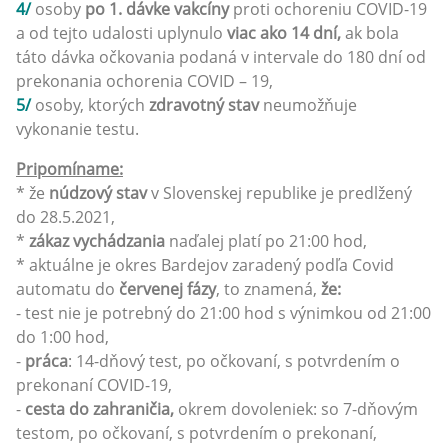
4/
osoby
po 1. dávke vakcíny
proti ochoreniu COVID-19
a od tejto udalosti uplynulo
viac ako 14 dní,
ak bola
táto dávka očkovania podaná v intervale do 180 dní od
prekonania ochorenia COVID – 19,
5/
osoby, ktorých
zdravotný stav
neumožňuje
vykonanie testu.
Pripomíname:
* že
núdzový stav
v Slovenskej republike je predlžený
do 28.5.2021,
*
zákaz vychádzania
naďalej platí po 21:00 hod,
* aktuálne je okres Bardejov zaradený podľa Covid
automatu do
červenej fázy
, to znamená,
že:
- test nie je potrebný do 21:00 hod s výnimkou od 21:00
do 1:00 hod,
-
práca
: 14-dňový test, po očkovaní, s potvrdením o
prekonaní COVID-19,
-
cesta do zahraničia,
okrem dovoleniek: so 7-dňovým
testom, po očkovaní, s potvrdením o prekonaní,