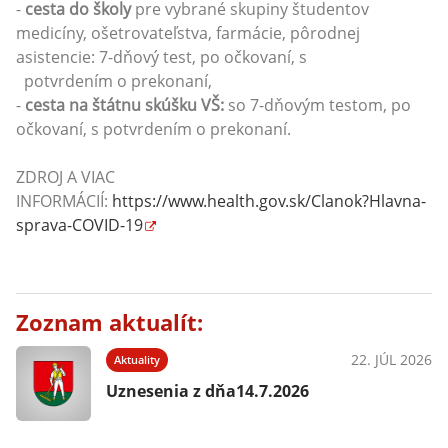
-
cesta do školy
pre vybrané skupiny študentov
medicíny, ošetrovateľstva, farmácie, pôrodnej
asistencie: 7-dňový test, po očkovaní, s
potvrdením o prekonaní,
-
cesta na štátnu skúšku VŠ:
so 7-dňovým testom, po
očkovaní, s potvrdením o prekonaní.
ZDROJ A VIAC
INFORMÁCIÍ:
https://www.health.gov.sk/Clanok?Hlavna-
sprava-COVID-19
Zoznam aktualít:
22. JÚL 2026
Aktuality
Uznesenia z dňa14.7.2026