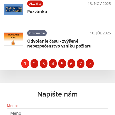
13. NOV 2025
Aktuality
Pozvánka
10. JÚL 2025
Oznámenia
Odvolanie času - zvýšené
nebezpečenstvo vzniku požiaru
1
2
3
4
5
6
7
>
Napíšte nám
Meno: