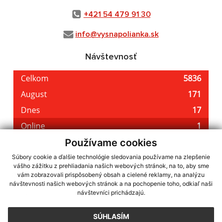
+421 54 479 91 30
info@vysnapolianka.sk
Návštevnosť
Používame cookies
Súbory cookie a ďalšie technológie sledovania používame na zlepšenie
vášho zážitku z prehliadania našich webových stránok, na to, aby sme
využite možnosť získavania aktuálnych informácií s využitím RSS
,
vám zobrazovali prispôsobený obsah a cielené reklamy, na analýzu
CMS systém (redakčný) systém ECHELON 2,
Mapa stránok
,
web portál
,
návštevnosti našich webových stránok a na pochopenie toho, odkiaľ naši
návštevníci prichádzajú.
webhosting
,
webex.digital, s.r.o.
,
domény
,
registrácia domény
,
spoločnosť webex.digital, s.r.o.
,
technický prevádzkovateľ
SÚHLASÍM