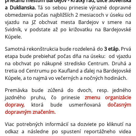
prieťahu mestom Bardejov - Krátky rad, ulice Slovenská
a Duklianska.
Tá so sebou prinesie výrazné dopravné
obmedzenia počas najbližších 2 mesiacoch v úseku od
vjazdu na JZ obchvat mesta Bardejov v smere na
Svidník, v podstate až po križovatku na Bardejovské
Kúpele.
Samotná rekonštrukcia bude rozdelená do
3 etáp.
Prvá
etapa bude prebiehať počas dňa na úseku: od vjazdu
na obchvat po nákupné stredisko Centrum. Druhá a
tretia od Centrumu po Kaufland a ďalej na Bardejovské
Kúpele, a to najmä vo večerných a nočných hodinách.
Premávka bude zúžená do dvoch, resp. jedného
jazdného pruhu, čo prinesie
zmenu organizácie
dopravy,
ktorá bude usmerňovaná
dočasným
dopravným značením.
Viac potrebných informácií sa dozviete po kliknutí na
odkaz a následne po spustení reportážneho videa