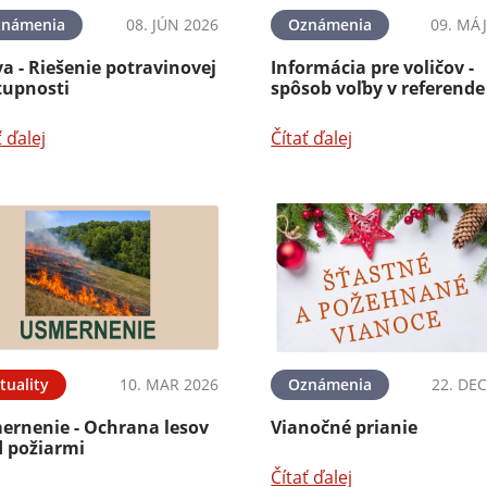
známenia
08. JÚN 2026
Oznámenia
09. MÁJ
a - Riešenie potravinovej
Informácia pre voličov -
tupnosti
spôsob voľby v referende
ť ďalej
Čítať ďalej
tuality
10. MAR 2026
Oznámenia
22. DEC
ernenie - Ochrana lesov
Vianočné prianie
d požiarmi
Čítať ďalej