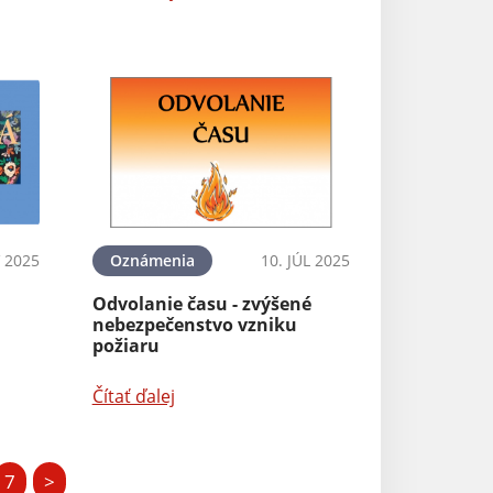
 2025
Oznámenia
10. JÚL 2025
Odvolanie času - zvýšené
nebezpečenstvo vzniku
požiaru
Čítať ďalej
7
>