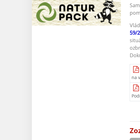
Sam
pomo
Vlád
59/
sit
ozbr
Doku
na 
Pod
Zo