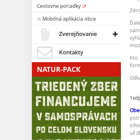
Cestovne poriadky
Zdro
☆ Mobilná aplikácia obce
Ďale
samo
Zverejňovanie
vyh
mode
Kontakty
Kto
form
NATUR-PACK
Odka
1xd
Obe
potr
info
už z