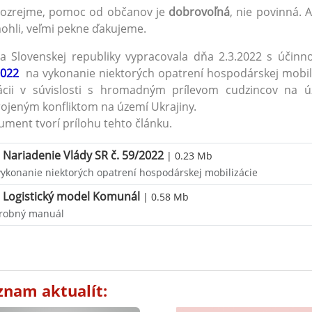
ozrejme, pomoc od občanov je
dobrovoľná
, nie povinná.
hli, veľmi pekne ďakujeme.
a Slovenskej republiky vypracovala dňa 2.3.2022 s účin
2022
na vykonanie niektorých opatrení hospodárskej mobili
uácii v súvislosti s hromadným prílevom cudzincov na 
ojeným konfliktom na území Ukrajiny.
ment tvorí prílohu tehto článku.
Nariadenie Vlády SR č. 59/2022
| 0.23 Mb
vykonanie niektorých opatrení hospodárskej mobilizácie
Logistický model Komunál
| 0.58 Mb
robný manuál
znam aktualít: