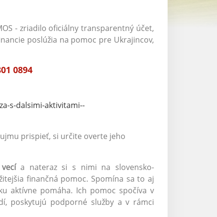
S - zriadilo oficiálny transparentný účet,
inancie poslúžia na pomoc pre Ukrajincov,
801 0894
-s-dalsimi-aktivitami--
ujmu prispieť, si určite overte jeho
vecí
a nateraz si s nimi na slovensko-
žitejšia finančná pomoc. Spomína sa to aj
tku aktívne pomáha. Ich pomoc spočíva v
udí, poskytujú podporné služby a v rámci