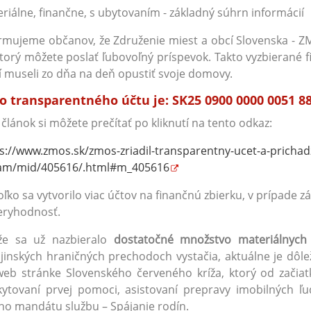
riálne, finančne, s ubytovaním - základný súhrn informácií
rmujeme občanov, že Združenie miest a obcí Slovenska - ZMO
torý môžete poslať ľubovoľný príspevok. Takto vyzbierané f
í museli zo dňa na deň opustiť svoje domovy.
lo transparentného účtu je: SK25 0900 0000 0051 8
 článok si môžete prečítať po kliknutí na tento odkaz:
s://www.zmos.sk/zmos-zriadil-transparentny-ucet-a-prichadza
am/mid/405616/.html#m_405616
ľko sa vytvorilo viac účtov na finančnú zbierku, v prípade zá
eryhodnosť.
že sa už nazbieralo
dostatočné množstvo materiálnych 
jinských hraničných prechodoch vystačia, aktuálne je dôle
eb stránke Slovenského červeného kríža, ktorý od začia
ytovaní prvej pomoci, asistovaní prepravy imobilných ľ
ho mandátu službu – Spájanie rodín.