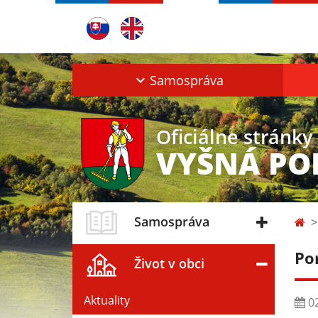
Samospráva
Oficiálne stránky
VYŠNÁ PO
Samospráva
Po
Život v obci
Aktuality
02