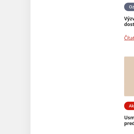
O
Výzv
dos
Číta
Ak
Usm
pre