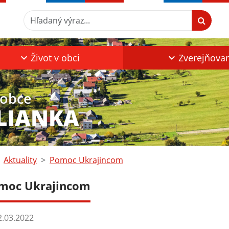
Hľadaný výraz...
Život v obci
Zverejňova
 obce
LIANKA
Aktuality
Pomoc Ukrajincom
moc Ukrajincom
.03.2022