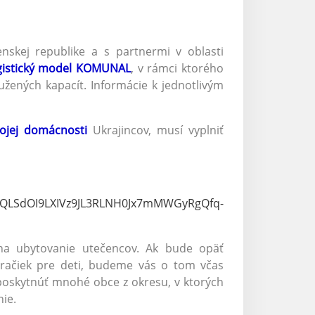
nskej republike a s partnermi v oblasti
gistický model KOMUNAL
, v rámci ktorého
užených kapacít. Informácie k jednotlivým
vojej domácnosti
Ukrajincov, musí vyplniť
AIpQLSdOI9LXIVz9JL3RLNH0Jx7mMWGyRgQfq-
na ubytovanie utečencov. Ak bude opäť
 hračiek pre deti, budeme vás o tom včas
 poskytnúť mnohé obce z okresu, v ktorých
nie.