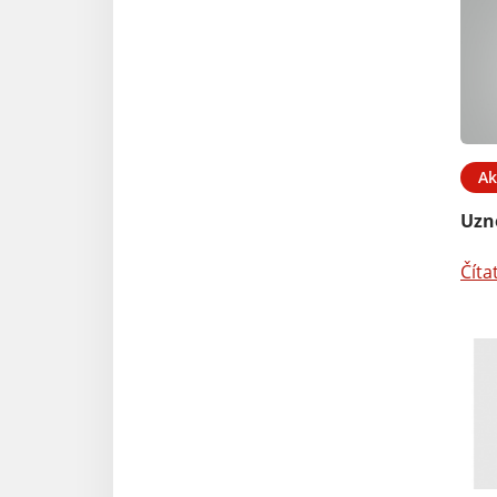
Ak
Uzn
Číta