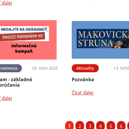
ť ďalej
známenia
29. NOV 2025
Aktuality
13. NOV
am - základné
Pozvánka
orúčania
Čítať ďalej
ť ďalej
1
2
3
4
5
6