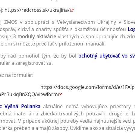
j:
https://redcross.sk/ukrajina/
j ZMOS v spolupráci s Veľvyslanectvom Ukrajiny v Slove
správ, cirkví a charity spúšťa s okamžitou účinnosťou
Lo
lasuje
3 moduly
aktivácie
vlastných a spolupracujúcich zdr
lom si môžete prečítať v priloženom manuáli.
 by rád pomohol tým, že by bol
ochotný ubytovať vo s
ulár a zaregistrovať sa.
z na formulár:
https://docs.google.com/forms/d/e/1F
pPrBukiqBnXQQ/viewform
c Vyšná Polianka
aktuálne nemá vyhovujúce priestory 
ebná materiálna zbierka trvanlivých potravín, drogérie,
rmovať. V prípade akútnej potreby vedia najnutnejšie veci
bierka prebehla a majú zásoby. Uvidíme ako sa situácia vyvy