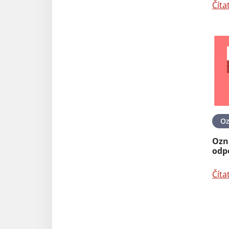
Číta
O
Ozn
odp
Číta