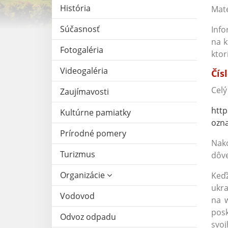
História
Mate
Súčasnosť
Info
na k
Fotogaléria
ktor
Videogaléria
Čís
Celý
Zaujímavosti
http
Kultúrne pamiatky
ozn
Prírodné pomery
Nako
Turizmus
dôv
Organizácie
Keď
ukra
Vodovod
na w
posk
Odvoz odpadu
svoj