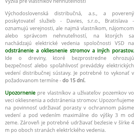
Výzva pre vlastníkov nehnuteľností
Východoslovenská distribučná, a.s., a poverený
poskytovateľ služieb - Davies, s.r.o., Bratislava -
oznamujú verejnosti, ale najmä vlastníkom, nájomcom
alebo správcom nehnuteľností, na ktorých sa
nachádzajú elektrické vedenia spoločnosti VSD na
odstránenie a okliesnenie stromov a iných porastov.
Ide o dreviny, ktoré bezprostredne ohrozujú
bezpečnosť alebo spoľahlivosť prevádzky elektrických
vedení distribučnej sústavy. Je potrebné to vykonať v
požadovanom termíne -
do 15 dní.
Upozornenie
pre vlastníkov a užívateľov pozemkov vo
veci okliesnenia a odstránenia stromov:
Upozorňujeme
na povinnosť udržiavať porasty v ochrannom
pásme
vedení a pod vedením maximálne do výšky 3 m od
zeme. Zároveň
je potrebné udržiavať bezlesie v šírke 4
m po oboch stranách elektrlckého vedenia.