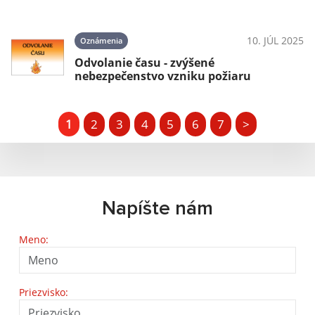
10. JÚL 2025
Oznámenia
Odvolanie času - zvýšené
nebezpečenstvo vzniku požiaru
1
2
3
4
5
6
7
>
Napíšte nám
Meno:
Priezvisko: