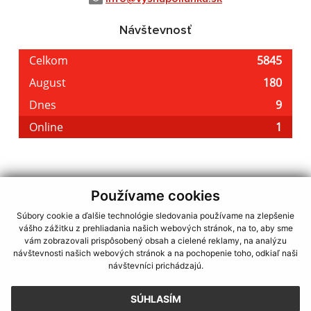
Návštevnosť
Používame cookies
využite možnosť získavania aktuálnych informácií s využitím RSS
,
CMS systém (redakčný) systém ECHELON 2,
Mapa stránok
,
web portál
,
Súbory cookie a ďalšie technológie sledovania používame na zlepšenie
webhosting
,
webex.digital, s.r.o.
,
domény
,
registrácia domény
,
vášho zážitku z prehliadania našich webových stránok, na to, aby sme
spoločnosť webex.digital, s.r.o.
,
technický prevádzkovateľ
vám zobrazovali prispôsobený obsah a cielené reklamy, na analýzu
návštevnosti našich webových stránok a na pochopenie toho, odkiaľ naši
Posledná aktualizácia:
02.08.2026
návštevníci prichádzajú.
Vytlačiť stránku
|
Vyhlásenie o prístupnosti
SÚHLASÍM
Autorské práva
|
Cookies