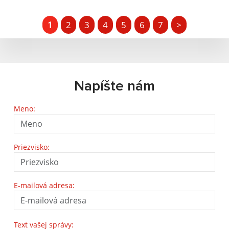
1
2
3
4
5
6
7
>
Napíšte nám
Meno:
Priezvisko:
E-mailová adresa:
Text vašej správy: