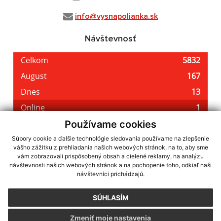
info@vysnapolianka.sk
Návštevnosť
Používame cookies
Súbory cookie a ďalšie technológie sledovania používame na zlepšenie
vášho zážitku z prehliadania našich webových stránok, na to, aby sme
využite možnosť získavania aktuálnych informácií s využitím RSS
,
vám zobrazovali prispôsobený obsah a cielené reklamy, na analýzu
CMS systém (redakčný) systém ECHELON 2,
Mapa stránok
,
web portál
,
návštevnosti našich webových stránok a na pochopenie toho, odkiaľ naši
návštevníci prichádzajú.
webhosting
,
webex.digital, s.r.o.
,
domény
,
registrácia domény
,
spoločnosť webex.digital, s.r.o.
,
technický prevádzkovateľ
SÚHLASÍM
Posledná aktualizácia:
02.08.2026
Zmeniť moje nastavenia