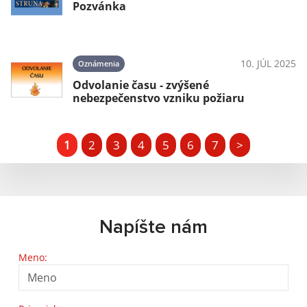
Pozvánka
10. JÚL 2025
Oznámenia
Odvolanie času - zvýšené
nebezpečenstvo vzniku požiaru
1
2
3
4
5
6
7
>
Napíšte nám
Meno: