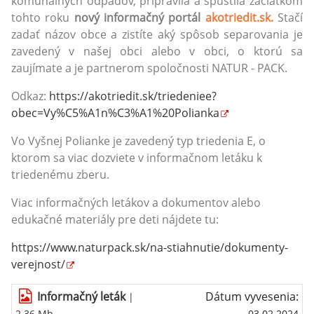
komunálnych odpadov, pripravila a spustila začiatkom
tohto roku
nový informačný portál
akotriedit.sk.
Stačí
zadať názov obce a zistíte aký spôsob separovania je
zavedený v našej obci alebo v obci, o ktorú sa
zaujímate a je partnerom spoločnosti NATUR - PACK.
Odkaz:
https://akotriedit.sk/triedeniee?
obec=Vy%C5%A1n%C3%A1%20Polianka
Vo Vyšnej Polianke je zavedený typ triedenia E, o
ktorom sa viac dozviete v informačnom letáku k
triedenému zberu.
Viac informačných letákov a dokumentov alebo
edukačné materiály pre deti nájdete tu:
https://www.naturpack.sk/na-stiahnutie/dokumenty-
verejnost/
Informačný leták
Dátum vyvesenia:
|
2.36 Mb
03.02.2024