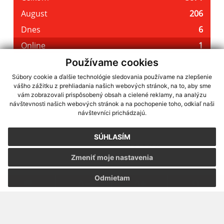
Používame cookies
Súbory cookie a ďalšie technológie sledovania používame na zlepšenie
vášho zážitku z prehliadania našich webových stránok, na to, aby sme
využite možnosť získavania aktuálnych informácií s využitím RSS
,
vám zobrazovali prispôsobený obsah a cielené reklamy, na analýzu
CMS systém (redakčný) systém ECHELON 2,
Mapa stránok
,
web portál
,
návštevnosti našich webových stránok a na pochopenie toho, odkiaľ naši
návštevníci prichádzajú.
webhosting
,
webex.digital, s.r.o.
,
domény
,
registrácia domény
,
spoločnosť webex.digital, s.r.o.
,
technický prevádzkovateľ
SÚHLASÍM
Posledná aktualizácia:
02.08.2026
Zmeniť moje nastavenia
Vytlačiť stránku
|
Vyhlásenie o prístupnosti
Autorské práva
|
Cookies
Odmietam
webdesign
|