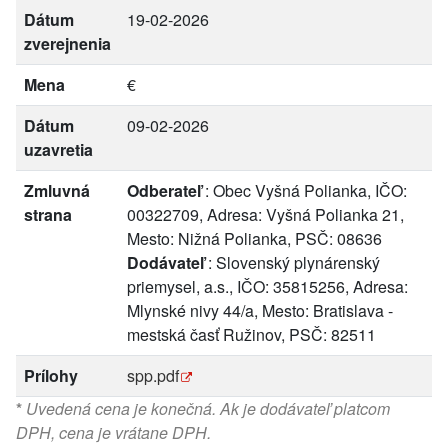
Dátum
19-02-2026
zverejnenia
Mena
€
Dátum
09-02-2026
uzavretia
Zmluvná
Odberateľ
: Obec Vyšná Polianka, IČO:
strana
00322709, Adresa: Vyšná Polianka 21,
Mesto: Nižná Polianka, PSČ: 08636
Dodávateľ
: Slovenský plynárenský
priemysel, a.s., IČO: 35815256, Adresa:
Mlynské nivy 44/a, Mesto: Bratislava -
mestská časť Ružinov, PSČ: 82511
Prílohy
spp.pdf
*
Uvedená cena je konečná. Ak je dodávateľ platcom
DPH, cena je vrátane DPH.