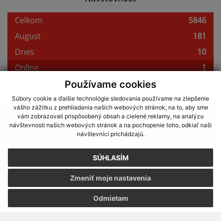
Používame cookies
Súbory cookie a ďalšie technológie sledovania používame na zlepšenie
vášho zážitku z prehliadania našich webových stránok, na to, aby sme
využite možnosť získavania aktuálnych informácií s využitím RSS
,
vám zobrazovali prispôsobený obsah a cielené reklamy, na analýzu
CMS systém (redakčný) systém ECHELON 2,
Mapa stránok
,
web portál
,
návštevnosti našich webových stránok a na pochopenie toho, odkiaľ naši
návštevníci prichádzajú.
webhosting
,
webex.digital, s.r.o.
,
domény
,
registrácia domény
,
spoločnosť webex.digital, s.r.o.
,
technický prevádzkovateľ
SÚHLASÍM
Posledná aktualizácia:
02.08.2026
Zmeniť moje nastavenia
Vytlačiť stránku
|
Vyhlásenie o prístupnosti
Autorské práva
|
Cookies
Odmietam