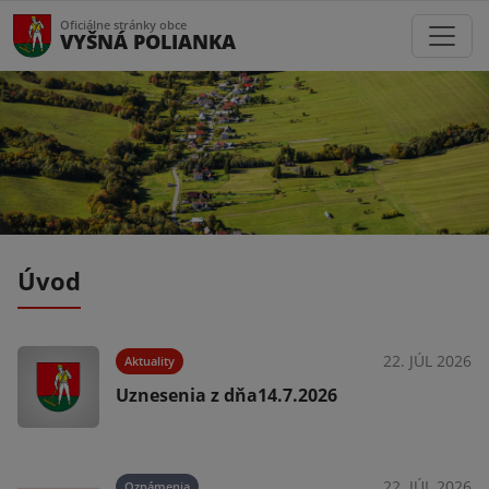
Oficiálne stránky obce
VYŠNÁ POLIANKA
Úvod
025
22. JÚL 2026
Aktuality
Uznesenia z dňa14.7.2026
025
22. JÚL 2026
Oznámenia