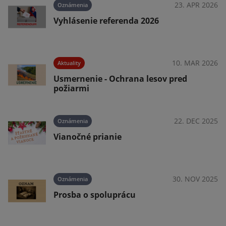
025
23. APR 2026
Oznámenia
Vyhlásenie referenda 2026
025
10. MAR 2026
Aktuality
Usmernenie - Ochrana lesov pred
požiarmi
025
22. DEC 2025
Oznámenia
Vianočné prianie
025
30. NOV 2025
Oznámenia
Prosba o spoluprácu