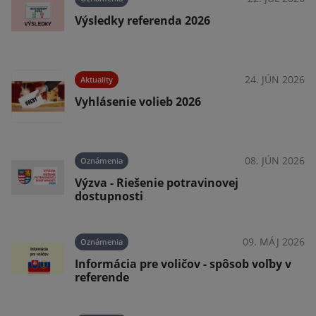
Výsledky referenda 2026
025
24. JÚN 2026
Aktuality
Vyhlásenie volieb 2026
025
08. JÚN 2026
Oznámenia
Výzva - Riešenie potravinovej
dostupnosti
025
09. MÁJ 2026
Oznámenia
Informácia pre voličov - spôsob voľby v
referende