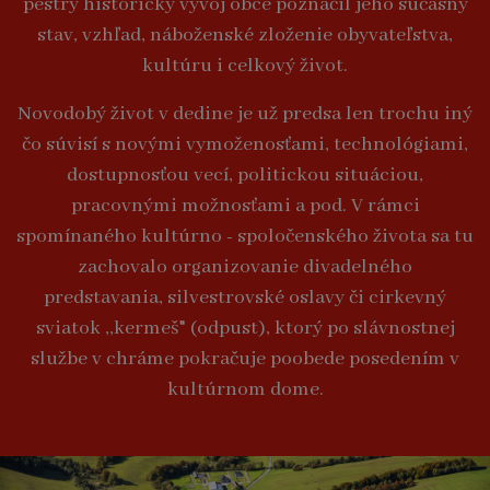
pestrý historický vývoj obce poznačil jeho súčasný
stav, vzhľad, náboženské zloženie obyvateľstva,
kultúru i celkový život.
Novodobý život v dedine je už predsa len trochu iný
čo súvisí s novými vymoženosťami, technológiami,
dostupnosťou vecí, politickou situáciou,
pracovnými možnosťami a pod. V rámci
spomínaného kultúrno - spoločenského života sa tu
zachovalo organizovanie divadelného
predstavania, silvestrovské oslavy či cirkevný
sviatok ,,kermeš" (odpust), ktorý po slávnostnej
službe v chráme pokračuje poobede posedením v
kultúrnom dome.